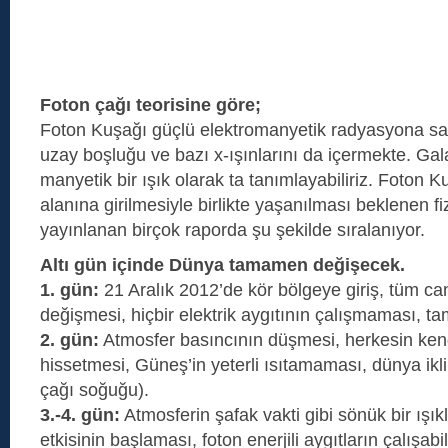
Foton çağı teorisine göre;
Foton Kuşağı güçlü elektromanyetik radyasyona sah
uzay boşluğu ve bazı x-ışınlarını da içermekte. Gal
manyetik bir ışık olarak ta tanımlayabiliriz. Foton
alanına girilmesiyle birlikte yaşanılması beklenen fizi
yayınlanan birçok raporda şu şekilde sıralanıyor.
Altı gün içinde Dünya tamamen değişecek.
1. gün:
21 Aralık 2012’de kör bölgeye giriş, tüm can
değişmesi, hiçbir elektrik aygıtının çalışmaması, ta
2. gün:
Atmosfer basıncının düşmesi, herkesin kend
hissetmesi, Güneş’in yeterli ısıtamaması, dünya ik
çağı soğuğu).
3.-4. gün:
Atmosferin şafak vakti gibi sönük bir ışı
etkisinin başlaması, foton enerjili aygıtların çalışabi