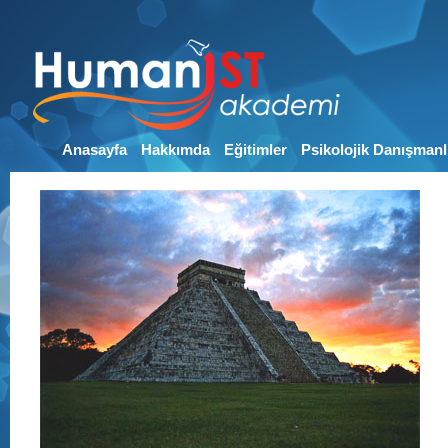
Anasayfa
Hakkımda
Eğitimler
Psikolojik Danışmanl