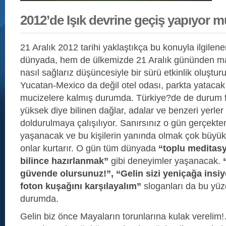
2012’de Işık devrine geçiş yapıyor 
21 Aralık 2012 tarihi yaklaştıkça bu konuyla ilgilene
dünyada, hem de ülkemizde 21 Aralık gününden ma
nasıl sağlarız düşüncesiyle bir sürü etkinlik oluşt
Yucatan-Mexico da değil otel odası, parkta yataca
mucizelere kalmış durumda. Türkiye?de de durum far
yüksek diye bilinen dağlar, adalar ve benzeri yerler s
doldurulmaya çalışılıyor. Sanırsınız o gün gerçekte
yaşanacak ve bu kişilerin yanında olmak çok büyük 
onlar kurtarır. O gün tüm dünyada
“toplu meditas
bilince hazırlanmak”
gibi deneyimler yaşanacak.
güvende olursunuz!”, “Gelin sizi yeniçağa insiye
foton kuşağını karşılayalım”
sloganları da bu yü
durumda.
Gelin biz önce Mayaların torunlarına kulak verelim