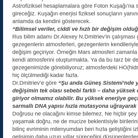
Astrofiziksel hesaplamalara göre Foton Kuşağı’na 
gireceğiz. Kuşağın enerjisi fiziksel sonuçların yanınd
anlamda da kendini gösterecek.
“Bilimsel veriler, ciddi ve hızlı bir değişim oldu
Rus bilim adamı Dr.Alexey N.Dmitriev’in çalışması g
gezegenlerin atmosferleri, gezegenlerin kendileriyle 
değişim geçiriyor. Örneğin Mars atmosferi zamanla 
kendi atmosferini oluşturmakta. Ya da bu tarz bir d
gezegenimizde görebiliyoruz; atmosferdeki HO(hidr
hiç ölçülmediği kadar fazla.
Dr.Dmitriev’e göre
“Şu anda Güneş Sistemi’nde y
değişimin tek olası sebebi farklı – daha yüksek o
giriyor olmamız olabilir. Bu yüksek enerjiye ge
sarmallı DNA yapısı hızla mutasyona uğrayarak 2
Doğrusu ne olacağını kimse bilemez. Ne hiçbir şey
yaşamak doğru, ne de mucize beklentisiyle birileri
bilinç evriminin milenyumdan beri hızla geliştiğini iz
gelişimin daha uzun yıllar süreceğini düşünenlerde