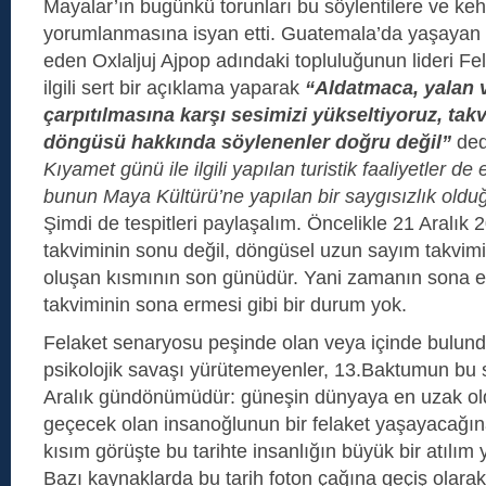
Mayalar’ın bugünkü torunları bu söylentilere ve keh
yorumlanmasına isyan etti. Guatemala’da yaşayan M
eden Oxlaljuj Ajpop adındaki topluluğunun lideri F
ilgili sert bir açıklama yaparak
“Aldatmaca, yalan 
çarpıtılmasına karşı sesimizi yükseltiyoruz, ta
döngüsü hakkında söylenenler doğru değil”
ded
Kıyamet günü ile ilgili yapılan turistik faaliyetler d
bunun Maya Kültürü’ne yapılan bir saygısızlık olduğu
Şimdi de tespitleri paylaşalım. Öncelikle 21 Aralık 
takviminin sonu değil, döngüsel uzun sayım takvi
oluşan kısmının son günüdür. Yani zamanın sona 
takviminin sona ermesi gibi bir durum yok.
Felaket senaryosu peşinde olan veya içinde bulu
psikolojik savaşı yürütemeyenler, 13.Baktumun bu 
Aralık gündönümüdür: güneşin dünyaya en uzak ol
geçecek olan insanoğlunun bir felaket yaşayacağına
kısım görüşte bu tarihte insanlığın büyük bir atılı
Bazı kaynaklarda bu tarih foton çağına geçiş olarak