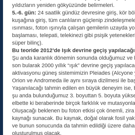
yıldızların yeniden gökyüzünde belirmeleri.
5.-6. gün:
24 saatlik gündüz devresine giriş, kör bö
kuşağına giriş, tüm canlıların güçlenip zindeleşmele
ısınması, foton ışınıyla çalışan gemilerin uzayda 
başlaması, telepati, telekinezi gibi psişik yetenekler
süper bilinç).
Bu teoride 2012’de Işık devrine geçiş yapılacağı
Şu anda karanlık dönemin sonunda olduğumuz ve
son bularak 2000 yıllık “ışık” devrine geçiş yapılaca
aktivasyonu güneş sistemimizin Pleiades (Alcyone yıl
Orion ve Andromeda ile aynı sıraya dizilmesi ile ba
Yaşanılacağı tahmin edilen en büyük deneyim ise, b
şu anda bulunduğumuz 3. boyuttan 5. boyuta yükse
elbette ki beraberinde birçok farklılık ve mutasyonla
Oluşacağı beklenen bu foton etkisi çok önemli, zira 
kaynağı sunacak. Bu kaynak, doğal olarak fosil yakı
ve bunun sonucunda da tahmin edildiği üzere daha y
oluşturulmuş olacak.