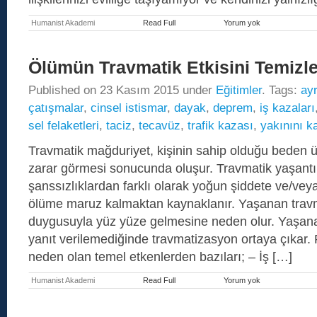
Humanist Akademi
Read Full
Yorum yok
İçsel
Tanrıçalar
Atölyesi
(Online)
Ölümün Travmatik Etkisini Temizl
Published on
23 Kasım 2015
under
Eğitimler
. Tags:
ayr
çatışmalar
,
cinsel istismar
,
dayak
,
deprem
,
iş kazaları
sel felaketleri
,
taciz
,
tecavüz
,
trafik kazası
,
yakınını 
Travmatik mağduriyet, kişinin sahip olduğu beden ü
zarar görmesi sonucunda oluşur. Travmatik yaşantı
şanssızlıklardan farklı olarak yoğun şiddete ve/v
ölüme maruz kalmaktan kaynaklanır. Yaşanan travma
duygusuyla yüz yüze gelmesine neden olur. Yaşana
yanıt verilemediğinde travmatizasyon ortaya çıkar.
neden olan temel etkenlerden bazıları; – İş […]
Humanist Akademi
Read Full
Yorum yok
Ölümün
Travmatik
Etkisini
Temizleme