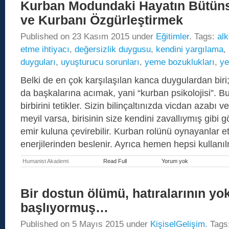
Kurban Modundaki Hayatın Bütün
Çalışması
ve Kurbanı Özgürleştirmek
Published on
23 Kasım 2015
under
Eğitimler
. Tags:
alk
etme ihtiyacı
,
değersizlik duygusu
,
kendini yargılama
,
duyguları
,
uyuşturucu sorunları
,
yeme bozuklukları
,
ye
Belki de en çok karşılaşılan kanca duygulardan biri
da başkalarına acımak, yani “kurban psikolojisi”. Bu 
birbirini tetikler. Sizin bilinçaltınızda vicdan azabı v
meyil varsa, birisinin size kendini zavallıymış gibi g
emir kuluna çevirebilir. Kurban rolünü oynayanlar et
enerjilerinden beslenir. Ayrıca hemen hepsi kullan
Humanist Akademi
Read Full
Yorum yok
Kurban
Modundaki
Hayatın
Bütünsel
Bir dostun ölümü, hatıralarının yo
Regresyonu
ve
başlıyormuş…
Kurbanı
Özgürleştirmek
Published on
5 Mayıs 2015
under
KişiselGelişim
. Tag