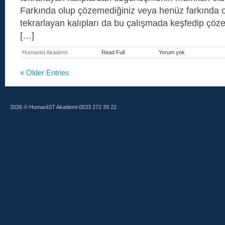
Farkında olup çözemediğiniz veya henüz farkında 
tekrarlayan kalıpları da bu çalışmada keşfedip çözeb
[…]
Humanist Akademi
Read Full
Yorum yok
Farklı
Hayatlar
Boyunca
« Older Entries
Takip
Eden
Paternler
Regresyonu
2026 © HumanİST Akademi 0533 272 39 22