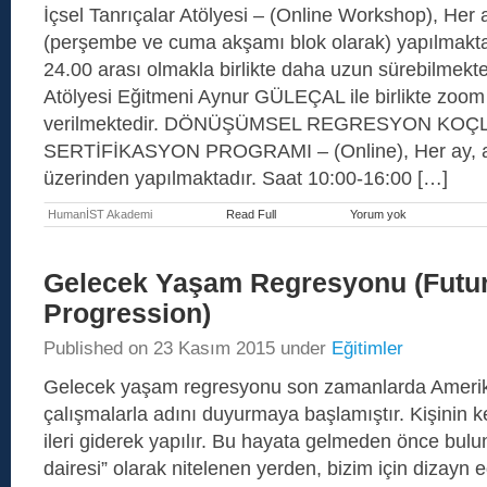
İçsel Tanrıçalar Atölyesi – (Online Workshop), Her 
(perşembe ve cuma akşamı blok olarak) yapılmakta
24.00 arası olmakla birlikte daha uzun sürebilmekte
Atölyesi Eğitmeni Aynur GÜLEÇAL ile birlikte zoom
verilmektedir. DÖNÜŞÜMSEL REGRESYON KO
SERTİFİKASYON PROGRAMI – (Online), Her ay, a
üzerinden yapılmaktadır. Saat 10:00-16:00 […]
HumanİST Akademi
Read Full
Yorum yok
HumanİST
Akademi
–
2026
Gelecek Yaşam Regresyonu (Futur
Eğitim
Takvimi
Progression)
Published on
23 Kasım 2015
under
Eğitimler
Gelecek yaşam regresyonu son zamanlarda Amerik
çalışmalarla adını duyurmaya başlamıştır. Kişinin 
ileri giderek yapılır. Bu hayata gelmeden önce bu
dairesi” olarak nitelenen yerden, bizim için dizayn