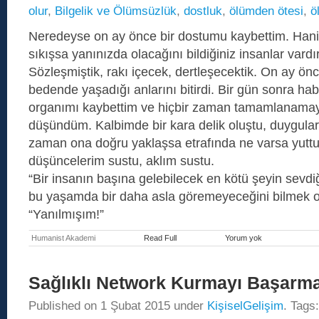
olur
,
Bilgelik ve Ölümsüzlük
,
dostluk
,
ölümden ötesi
,
ö
Neredeyse on ay önce bir dostumu kaybettim. Han
sıkışsa yanınızda olacağını bildiğiniz insanlar vardı
Sözleşmiştik, rakı içecek, dertleşecektik. On ay önc
bedende yaşadığı anlarını bitirdi. Bir gün sonra habe
organımı kaybettim ve hiçbir zaman tamamlanama
düşündüm. Kalbimde bir kara delik oluştu, duygula
zaman ona doğru yaklaşsa etrafında ne varsa yuttu 
düşüncelerim sustu, aklım sustu.
“Bir insanın başına gelebilecek en kötü şeyin sevdiği
bu yaşamda bir daha asla göremeyeceğini bilmek 
“Yanılmışım!”
Humanist Akademi
Read Full
Yorum yok
Bir
dostun
ölümü,
hatıralarının
Sağlıklı Network Kurmayı Başarm
yok
sayılmasıyla
başlıyormuş…
Published on
1 Şubat 2015
under
KişiselGelişim
. Tags