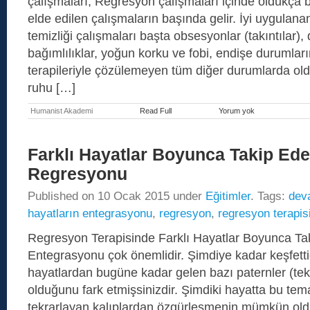
çalışmaları, Regresyon çalışmaları içinde oldukça ba
elde edilen çalışmaların başında gelir. İyi uygulanan
temizliği çalışmaları başta obsesyonlar (takıntılar)
bağımlılıklar, yoğun korku ve fobi, endişe durumları
terapileriyle çözülemeyen tüm diğer durumlarda old
ruhu […]
Humanist Akademi
Read Full
Yorum yok
HumanİST
–
Enerji
Alanı
Farklı Hayatlar Boyunca Takip Ede
ve
Eklenti
Regresyonu
Temizliği
Uygulayıcı
Published on
10 Ocak 2015
under
Eğitimler
. Tags:
Eğitimi
dev
hayatların entegrasyonu
,
regresyon
,
regresyon terapis
Regresyon Terapisinde Farklı Hayatlar Boyunca Ta
Entegrasyonu çok önemlidir. Şimdiye kadar keşfett
hayatlardan bugüne kadar gelen bazı paternler (tek
olduğunu fark etmişsinizdir. Şimdiki hayatta bu tem
tekrarlayan kalıplardan özgürleşmenin mümkün oldu