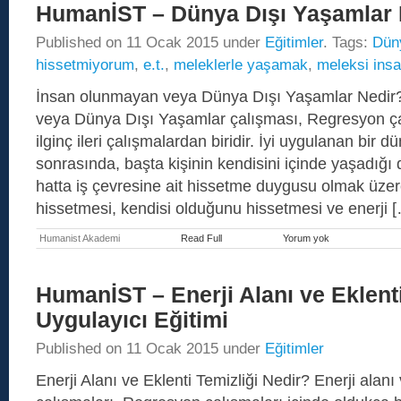
HumanİST – Dünya Dışı Yaşamlar
Published on
11 Ocak 2015
under
Eğitimler
. Tags:
Dün
hissetmiyorum
,
e.t.
,
meleklerle yaşamak
,
meleksi insa
İnsan olunmayan veya Dünya Dışı Yaşamlar Nedir
veya Dünya Dışı Yaşamlar çalışması, Regresyon ça
ilginç ileri çalışmalardan biridir. İyi uygulanan bir d
sonrasında, başta kişinin kendisini içinde yaşadığı 
hatta iş çevresine ait hissetme duygusu olmak üzer
hissetmesi, kendisi olduğunu hissetmesi ve enerji 
Humanist Akademi
Read Full
Yorum yok
HumanİST
–
Dünya
Dışı
HumanİST – Enerji Alanı ve Eklenti
Yaşamlar
Regresyonu
Uygulayıcı Eğitimi
Published on
11 Ocak 2015
under
Eğitimler
Enerji Alanı ve Eklenti Temizliği Nedir? Enerji alanı 