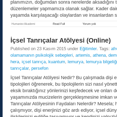
planımızın, doğumdan sonra nerelerde aksadığını te
düzenlemeler yapmamıza olanak sağlar. Kader dair
yaşamda karşılaşacağı olaylardan ve insanlardan 
Humanist Akademi
Read Full
Yorum yok
Gelecek
Yaşam
Regresyonu
(Future
İçsel Tanrıçalar Atölyesi (Online)
Life
Progression)
Published on
23 Kasım 2015
under
Eğitimler
. Tags:
afr
olamamanın psikolojik sebepleri
,
artemis
,
athena
,
dem
hera
,
içsel tanrıça
,
kuantum
,
lemurya
,
lemurya bilgeliğ
tanrıçalar
,
persefon
İçsel Tanrıçalar Atölyesi Nedir? Bu çalışmada dişi 
tipolojileri öğrenerek, bu tipolojilerin sizi nasıl yönet
eksik bıraktığınız yönlerinizi keşfedecek ve onları 
yaşamınızda mucizelerin gerçekleşmesine imkan ve
Tanrıçalar Atölyesinin Faydaları Nelerdir? Mesela; 
çalışmıyor, dişi enerjinizi göz ardı ediyor, içsel dü
ilişkilerinizi evliliğe taşıyamıyor ve kendinizi yaln