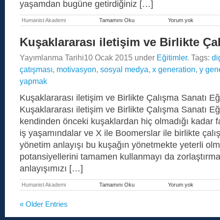
yaşamdan bugüne getirdiğiniz […]
Humanist Akademi
Tamamını Oku
Yorum yok
Dönüşüms
Regresyon
Koçluğu
Kuşaklararası iletişim ve Birlikte Ç
Eğitimi
Yayımlanma Tarihi
10 Ocak 2015
under
Eğitimler
. Tags:
di
çatışması
,
motivasyon
,
sosyal medya
,
x generation
,
y gen
yapmak
Kuşaklararası iletişim ve Birlikte Çalışma Sanatı Eğ
Kuşaklararası iletişim ve Birlikte Çalışma Sanatı Eğ
kendinden önceki kuşaklardan hiç olmadığı kadar fa
iş yaşamındalar ve X ile Boomerslar ile birlikte çalı
yönetim anlayışı bu kuşağın yönetmekte yeterli olma
potansiyellerini tamamen kullanmayı da zorlaştırma
anlayışımızı […]
Humanist Akademi
Tamamını Oku
Yorum yok
Kuşaklarar
iletişim
ve
« Older Entries
Birlikte
Çalışma