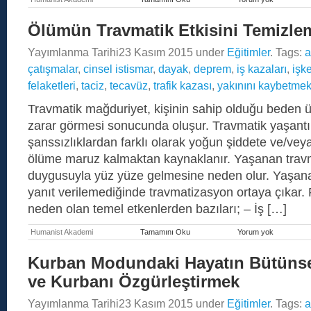
Tanrıçalar
Atölyesi
Ölümün Travmatik Etkisini Temizle
(Online)
Yayımlanma Tarihi
23 Kasım 2015
under
Eğitimler
. Tags:
a
çatışmalar
,
cinsel istismar
,
dayak
,
deprem
,
iş kazaları
,
işk
felaketleri
,
taciz
,
tecavüz
,
trafik kazası
,
yakınını kaybetme
Travmatik mağduriyet, kişinin sahip olduğu beden ü
zarar görmesi sonucunda oluşur. Travmatik yaşantı
şanssızlıklardan farklı olarak yoğun şiddete ve/v
ölüme maruz kalmaktan kaynaklanır. Yaşanan travma
duygusuyla yüz yüze gelmesine neden olur. Yaşana
yanıt verilemediğinde travmatizasyon ortaya çıkar.
neden olan temel etkenlerden bazıları; – İş […]
Humanist Akademi
Tamamını Oku
Yorum yok
Ölümün
Travmatik
Etkisini
Kurban Modundaki Hayatın Bütüns
Temizleme
Çalışması
ve Kurbanı Özgürleştirmek
Yayımlanma Tarihi
23 Kasım 2015
under
Eğitimler
. Tags:
a