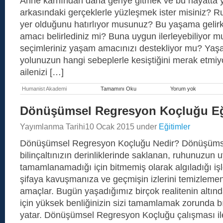
Anne karnından daha geriye gitmek ve bu hayatta y
arkasındaki gerçeklerle yüzleşmek ister misiniz? Ru
yer olduğunu hatırlıyor musunuz? Bu yaşama gelirk
amacı belirlediniz mi? Buna uygun ilerleyebiliyor 
seçimleriniz yaşam amacınızı destekliyor mu? Yaşa
yolunuzun hangi sebeplerle kesiştiğini merak etm
ailenizi […]
Humanist Akademi
Tamamını Oku
Yorum yok
Hayatlar
Arası
Hayat
Dönüşümsel Regresyon Koçluğu Eğ
Regresyon
Yayımlanma Tarihi
10 Ocak 2015
under
Eğitimler
Dönüşümsel Regresyon Koçluğu Nedir? Dönüşüms
bilinçaltınızın derinliklerinde saklanan, ruhunuzun 
tamamlanamadığı için bitmemiş olarak algıladığı iş
şifaya kavuşmanıza ve geçmişin izlerini temizleme
amaçlar. Bugün yaşadığımız birçok realitenin altınd
için yüksek benliğinizin sizi tamamlamak zorunda bır
yatar. Dönüşümsel Regresyon Koçluğu çalışması i