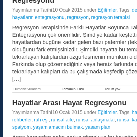
Regresyonu
Eklenti
Temizliği
Yayımlanma Tarihi
10 Ocak 2015
under
Eğitimler
. Tags:
de
Uygulayıcı
Eğitimi
hayatların entegrasyonu
,
regresyon
,
regresyon terapisi
Regresyon Terapisinde Farklı Hayatlar Boyunca Ta
Entegrasyonu çok önemlidir. Şimdiye kadar keşfett
hayatlardan bugüne kadar gelen bazı paternler (tek
olduğunu fark etmişsinizdir. Şimdiki hayatta bu tem
tekrarlayan kalıplardan özgürleşmenin mümkün oldu
Farkında olup çözemediğiniz veya henüz farkında 
tekrarlayan kalıpları da bu çalışmada keşfedip çözeb
[…]
Humanist Akademi
Tamamını Oku
Yorum yok
Farklı
Hayatlar
Boyunca
Hayatlar Arası Hayat Regresyonu
Takip
Eden
Yayımlanma Tarihi
10 Ocak 2015
under
Eğitimler
. Tags:
ha
Paternler
Regresyon
rehberler
,
ruh eşi
,
ruhsal aile
,
ruhsal anlaşmalar
,
ruhsal k
spatyom
,
yaşam amacını bulmak
,
yaşam planı