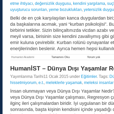
etme ihtiyacı
,
değersizlik duygusu
,
kendini yargılama
,
suç
uyuşturucu sorunları
,
yeme bozuklukları
,
yetersizlik duyg
Belki de en çok karşılaşılan kanca duygulardan biri
da başkalarına acımak, yani “kurban psikolojisi”. Bu 
birbirini tetikler. Sizin bilinçaltınızda vicdan azabı v
meyil varsa, birisinin size kendini zavallıymış gibi g
emir kuluna çevirebilir. Kurban rolünü oynayanlar et
enerjilerinden beslenir. Ayrıca hemen hepsi kullan
Humanist Akademi
Tamamını Oku
Yorum yok
Kurban
Modundaki
Hayatın
HumanİST – Dünya Dışı Yaşamlar 
Bütünsel
Regresyon
Yayımlanma Tarihi
11 Ocak 2015
under
Eğitimler
. Tags:
Dü
ve
Kurbanı
hissetmiyorum
,
e.t.
,
meleklerle yaşamak
,
meleksi insanlar
Özgürleşti
İnsan olunmayan veya Dünya Dışı Yaşamlar Nedir
veya Dünya Dışı Yaşamlar çalışması, Regresyon ça
ilginç ileri çalışmalardan biridir. İyi uygulanan bir d
sonrasında, başta kişinin kendisini içinde yaşadığı 