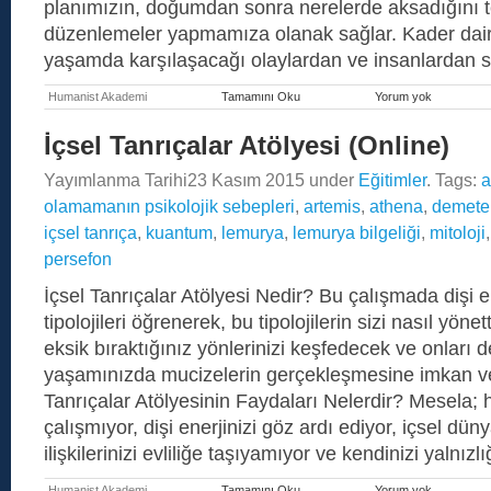
planımızın, doğumdan sonra nerelerde aksadığını te
düzenlemeler yapmamıza olanak sağlar. Kader dair
yaşamda karşılaşacağı olaylardan ve insanlardan 
Humanist Akademi
Tamamını Oku
Yorum yok
Gelecek
Yaşam
Regresyon
İçsel Tanrıçalar Atölyesi (Online)
(Future
Life
Yayımlanma Tarihi
23 Kasım 2015
under
Eğitimler
. Tags:
a
Progressio
olamamanın psikolojik sebepleri
,
artemis
,
athena
,
demete
içsel tanrıça
,
kuantum
,
lemurya
,
lemurya bilgeliği
,
mitoloji
persefon
İçsel Tanrıçalar Atölyesi Nedir? Bu çalışmada dişi 
tipolojileri öğrenerek, bu tipolojilerin sizi nasıl yönet
eksik bıraktığınız yönlerinizi keşfedecek ve onları 
yaşamınızda mucizelerin gerçekleşmesine imkan ve
Tanrıçalar Atölyesinin Faydaları Nelerdir? Mesela; 
çalışmıyor, dişi enerjinizi göz ardı ediyor, içsel dü
ilişkilerinizi evliliğe taşıyamıyor ve kendinizi yaln
Humanist Akademi
Tamamını Oku
Yorum yok
İçsel