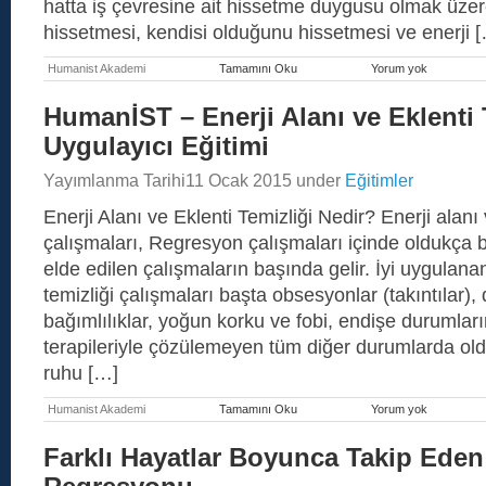
hatta iş çevresine ait hissetme duygusu olmak üzer
hissetmesi, kendisi olduğunu hissetmesi ve enerji 
Humanist Akademi
Tamamını Oku
Yorum yok
HumanİST
–
Dünya
HumanİST – Enerji Alanı ve Eklenti 
Dışı
Yaşamlar
Uygulayıcı Eğitimi
Regresyon
Yayımlanma Tarihi
11 Ocak 2015
under
Eğitimler
Enerji Alanı ve Eklenti Temizliği Nedir? Enerji alanı 
çalışmaları, Regresyon çalışmaları içinde oldukça ba
elde edilen çalışmaların başında gelir. İyi uygulanan
temizliği çalışmaları başta obsesyonlar (takıntılar)
bağımlılıklar, yoğun korku ve fobi, endişe durumları
terapileriyle çözülemeyen tüm diğer durumlarda old
ruhu […]
Humanist Akademi
Tamamını Oku
Yorum yok
HumanİST
–
Enerji
Farklı Hayatlar Boyunca Takip Eden
Alanı
ve