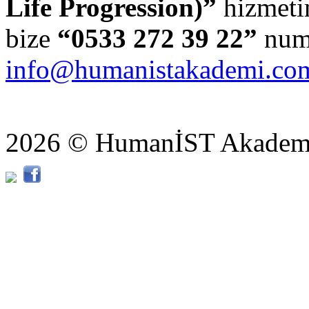
Life Progression)”
hizmeti
bize
“0533 272 39 22”
numa
info@humanistakademi.co
2026 © HumanİST Akademi