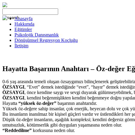
Anasayfa
Hakkımda
Eğitimler
Psikolojik Danışmanlık
Dönüşümsel Regresyon Koçluğu
İletişim
Hayatta Başarının Anahtarı – Öz-değer Eği
0-6 yaş arasında temeli oluşan özsaygımızı bilinçlenerek geliştirebiliri
ÖZSAYGI
, “Evet” demek istediğinde “evet”, “hayır” demek istediğin
ÖZSAYGI
, önce kendine saygı ve sevgi duyarak gülümseyebilmek, b
ÖZSAYGI
, kendini beğenmişlikten kendini beğenmeye doğru yapılan
Hayatta
“yüksek öz-değer”
başarının anahtarıdır.
Yüksek öz-değere sahip insanlar, çok enerjik, heyecan dolu ve çok yü
Bu insanların inanılmaz bir kişisel güçleri vardır ve üstlendikleri her ş
Düşük öz-değer insanların, aşağılık kompleksi; kendini değersiz görme;
umutsuzluk, kötümserlik gibi duyguları yaşamasına neden olur.
“Reddedilme”
korkusuna neden olur.