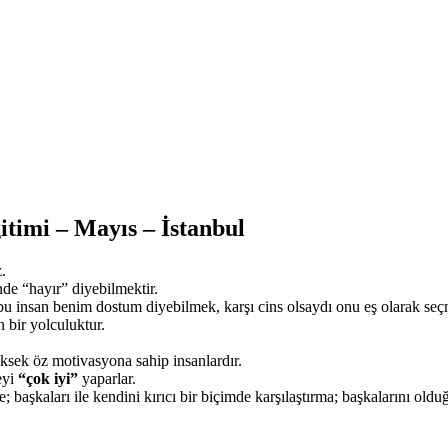
timi – Mayıs – İstanbul
z.
de “hayır” diyebilmektir.
u insan benim dostum diyebilmek, karşı cins olsaydı onu eş olarak seç
 bir yolculuktur.
ksek öz motivasyona sahip insanlardır.
eyi
“çok iyi”
yaparlar.
 başkaları ile kendini kırıcı bir biçimde karşılaştırma; başkalarını ol