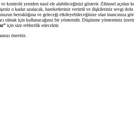
e kontrolü yeniden nasıl ele alabileceğinizi gösterir. Zihinsel açıdan k
niz o kadar azalacak, hareketleriniz verimli ve ilişkileriniz sevgi dolu o
nunuzun berraklığına ve geleceği etkileyebileceğinize olan inancınıza göre
 olmak için kullanacağınız bir yöntemdir. Düşünme yönteminiz üzerine
ız”
için size rehberlik edecektir.
nızı öneririz.