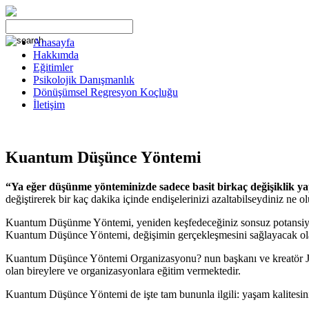
Anasayfa
Hakkımda
Eğitimler
Psikolojik Danışmanlık
Dönüşümsel Regresyon Koçluğu
İletişim
Kuantum Düşünce Yöntemi
“Ya eğer düşünme yönteminizde sadece basit birkaç değişiklik 
değiştirerek bir kaç dakika içinde endişelerinizi azaltabilseydiniz ne 
Kuantum Düşünme Yöntemi, yeniden keşfedeceğiniz sonsuz potansiyelini
Kuantum Düşünce Yöntemi, değişimin gerçekleşmesini sağlayacak ola
Kuantum Düşünce Yöntemi Organizasyonu? nun başkanı ve kreatör James 
olan bireylere ve organizasyonlara eğitim vermektedir.
Kuantum Düşünce Yöntemi de işte tam bununla ilgili: yaşam kalitesini z