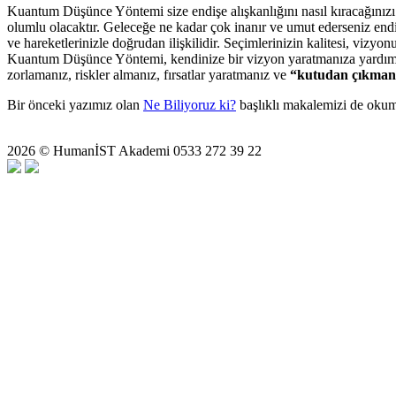
Kuantum Düşünce Yöntemi size endişe alışkanlığını nasıl kıracağınızı v
olumlu olacaktır. Geleceğe ne kadar çok inanır ve umut ederseniz endişe
ve hareketlerinizle doğrudan ilişkilidir. Seçimlerinizin kalitesi, vizyo
Kuantum Düşünce Yöntemi, kendinize bir vizyon yaratmanıza yardımcı
zorlamanız, riskler almanız, fırsatlar yaratmanız ve
“kutudan çıkman
Bir önceki yazımız olan
Ne Biliyoruz ki?
başlıklı makalemizi de okuma
2026 © HumanİST Akademi 0533 272 39 22