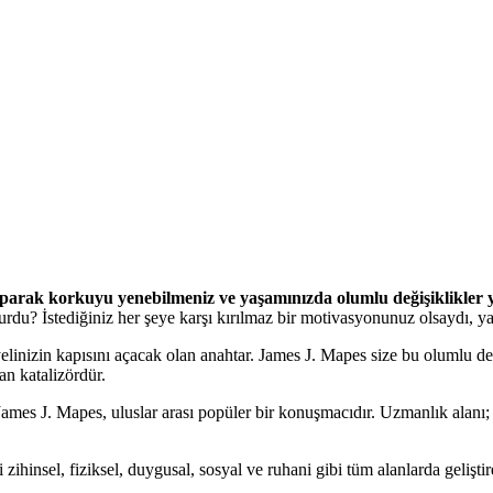
yaparak korkuyu yenebilmeniz ve yaşamınızda olumlu değişiklikle
olurdu? İstediğiniz her şeye karşı kırılmaz bir motivasyonunuz olsaydı, y
zin kapısını açacak olan anahtar. James J. Mapes size bu olumlu değiş
n katalizördür.
J. Mapes, uluslar arası popüler bir konuşmacıdır. Uzmanlık alanı; yeni
ihinsel, fiziksel, duygusal, sosyal ve ruhani gibi tüm alanlarda gelişt