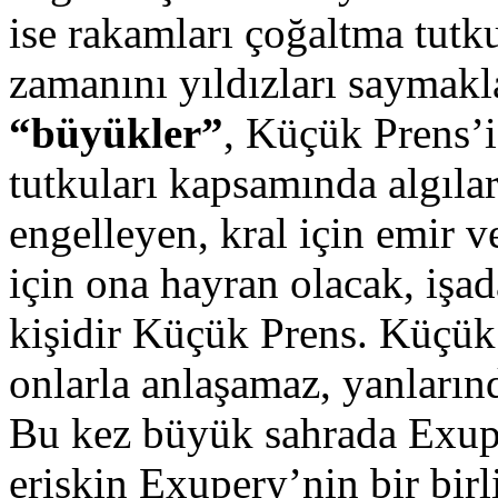
ise rakamları çoğaltma tutk
zamanını yıldızları saymakla
“büyükler”
, Küçük Prens’i
tutkuları kapsamında algılar
engelleyen, kral için emir 
için ona hayran olacak, işa
kişidir Küçük Prens. Küçük
onlarla anlaşamaz, yanlarınd
Bu kez büyük sahrada Exuper
erişkin Exupery’nin bir bir