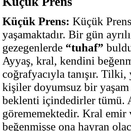
Küçük Prens
Küçük Prens:
Küçük Prens
yaşamaktadır. Bir gün ayrıl
gezegenlerde
“tuhaf”
buld
Ayyaş, kral, kendini beğenm
coğrafyacıyla tanışır. Tilki,
kişiler doyumsuz bir yaşam
beklenti içindedirler tümü. 
görememektedir. Kral emir 
beğenmişse ona hayran olac