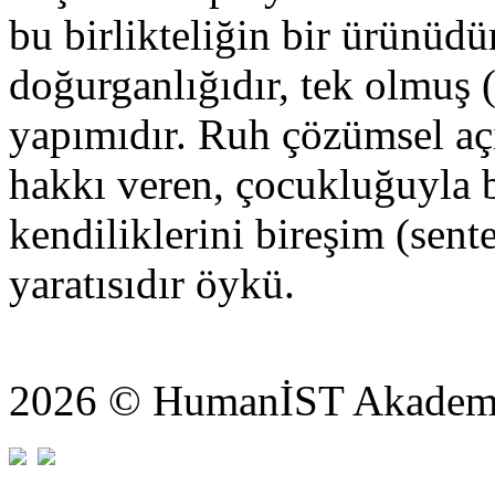
bu birlikteliğin bir ürünüd
doğurganlığıdır, tek olmuş (
yapımıdır. Ruh çözümsel aç
hakkı veren, çocukluğuyla b
kendiliklerini bireşim (sent
yaratısıdır öykü.
2026 © HumanİST Akademi