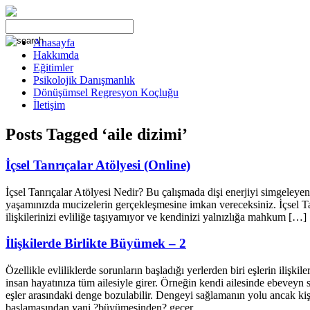
Anasayfa
Hakkımda
Eğitimler
Psikolojik Danışmanlık
Dönüşümsel Regresyon Koçluğu
İletişim
Posts Tagged ‘aile dizimi’
İçsel Tanrıçalar Atölyesi (Online)
İçsel Tanrıçalar Atölyesi Nedir? Bu çalışmada dişi enerjiyi simgeleyen t
yaşamınızda mucizelerin gerçekleşmesine imkan vereceksiniz. İçsel Tanr
ilişkilerinizi evliliğe taşıyamıyor ve kendinizi yalnızlığa mahkum […]
İlişkilerde Birlikte Büyümek – 2
Özellikle evliliklerde sorunların başladığı yerlerden biri eşlerin ilişki
insan hayatınıza tüm ailesiyle girer. Örneğin kendi ailesinde ebeveyn 
eşler arasındaki denge bozulabilir. Dengeyi sağlamanın yolu ancak ki
başlamasından yani ?büyümesinden? geçer.