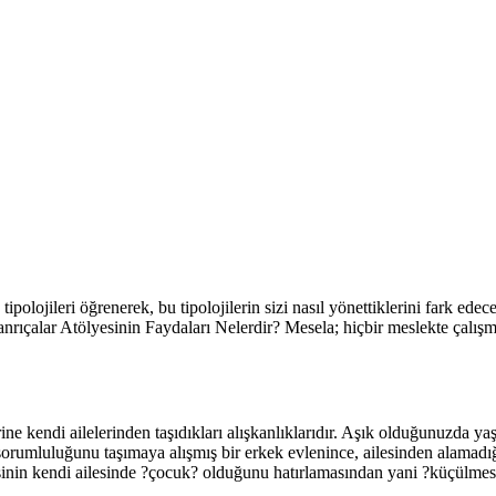
ipolojileri öğrenerek, bu tipolojilerin sizi nasıl yönettiklerini fark ede
ıçalar Atölyesinin Faydaları Nelerdir? Mesela; hiçbir meslekte çalışmıy
lerine kendi ailelerinden taşıdıkları alışkanlıklarıdır. Aşık olduğunuzda 
sorumluluğunu taşımaya alışmış bir erkek evlenince, ailesinden alamadığ
şinin kendi ailesinde ?çocuk? olduğunu hatırlamasından yani ?küçülmesi