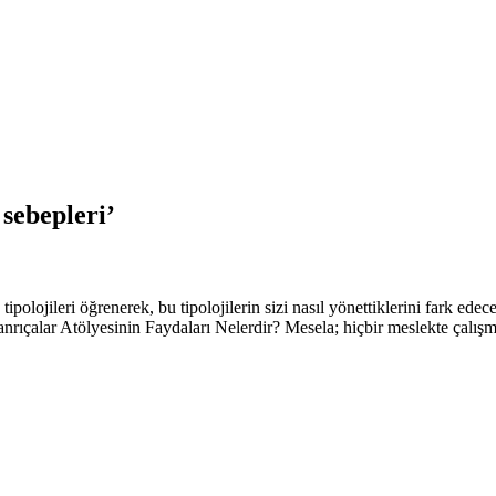
sebepleri’
ipolojileri öğrenerek, bu tipolojilerin sizi nasıl yönettiklerini fark ede
ıçalar Atölyesinin Faydaları Nelerdir? Mesela; hiçbir meslekte çalışmıy