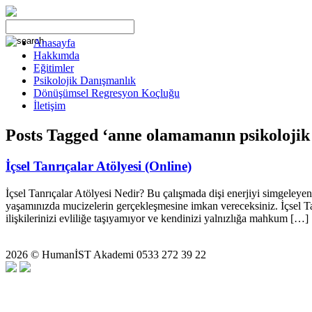
Anasayfa
Hakkımda
Eğitimler
Psikolojik Danışmanlık
Dönüşümsel Regresyon Koçluğu
İletişim
Posts Tagged ‘anne olamamanın psikolojik 
İçsel Tanrıçalar Atölyesi (Online)
İçsel Tanrıçalar Atölyesi Nedir? Bu çalışmada dişi enerjiyi simgeleyen t
yaşamınızda mucizelerin gerçekleşmesine imkan vereceksiniz. İçsel Tanr
ilişkilerinizi evliliğe taşıyamıyor ve kendinizi yalnızlığa mahkum […]
2026 © HumanİST Akademi 0533 272 39 22