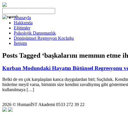
Anasayfa
Hakkımda
Eğitimler
Psikolojik Danışmanlık
Dönüşümsel Regresyon Koçluğu
İletişim
Posts Tagged ‘başkalarını memnun etme ih
Kurban Modundaki Hayatın Bütünsel Regresyonu ve
Belki de en çok karşılaşılan kanca duygulardan biri; Suçluluk. Kendine 
hislerine meyil varsa, birisinin size kendini zavallıymış gibi göstermes
kullanılmaya […]
2026 © HumanİST Akademi 0533 272 39 22