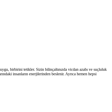
gu, birbirini tetikler. Sizin bilinçaltınızda vicdan azabı ve suçluluk
larındaki insanların enerjilerinden beslenir. Ayrıca hemen hepsi