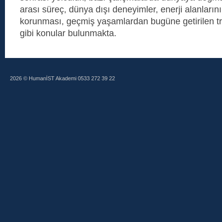
arası süreç, dünya dışı deneyimler, enerji alanları
korunması, geçmiş yaşamlardan bugüne getirilen tra
gibi konular bulunmakta.
2026 © HumanİST Akademi 0533 272 39 22