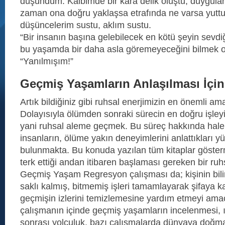
düşündüm. Kalbimde bir kara delik oluştu, duygula
zaman ona doğru yaklaşsa etrafında ne varsa yuttu 
düşüncelerim sustu, aklım sustu.
“Bir insanın başına gelebilecek en kötü şeyin sevdiği
bu yaşamda bir daha asla göremeyeceğini bilmek 
“Yanılmışım!”
Geçmiş Yaşamların Anlaşılması İçin
Artık bildiğiniz gibi ruhsal enerjimizin en önemli a
Dolayısıyla ölümden sonraki sürecin en doğru işleyi
yani ruhsal aleme geçmek. Bu süreç hakkında hal
insanların, ölüme yakın deneyimlerini anlattıkları yü
bulunmakta. Bu konuda yazılan tüm kitaplar göster
terk ettiği andan itibaren başlaması gereken bir ruh
Geçmiş Yaşam Regresyon çalışması da; kişinin bilinç
saklı kalmış, bitmemiş işleri tamamlayarak şifaya
geçmişin izlerini temizlemesine yardım etmeyi ama
çalışmanın içinde geçmiş yaşamların incelenmesi, 
sonrası yolculuk, bazı çalışmalarda dünyaya doğm