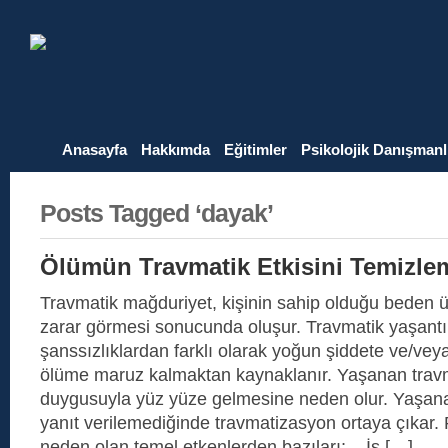
Anasayfa
Hakkımda
Eğitimler
Psikolojik Danışmanl
Posts Tagged ‘dayak’
Ölümün Travmatik Etkisini Temizle
Travmatik mağduriyet, kişinin sahip olduğu beden ü
zarar görmesi sonucunda oluşur. Travmatik yaşantı
şanssızlıklardan farklı olarak yoğun şiddete ve/v
ölüme maruz kalmaktan kaynaklanır. Yaşanan travma
duygusuyla yüz yüze gelmesine neden olur. Yaşana
yanıt verilemediğinde travmatizasyon ortaya çıkar.
neden olan temel etkenlerden bazıları; – İş […]