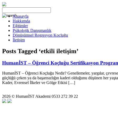
Anasayfa
Hakkımda
Eğitimler
Psikolojik Danışmanlık
Dönüşümsel Regresyon Koçluğu
İletişim
Posts Tagged ‘etkili iletişim’
HumanİST – Öğrenci Koçluğu Sertifikasyon Progra
HumanİST – Öğrenci Koçluğu Nedir? Genellemeler, yargılar, çevresel fa
güçlüğü çeken ya da başarısızlığın kaderi olduğunu düşünen her yaş
Kader, Evrensel İlkeler ve Gölge Etkisi […]
2026 © HumanİST Akademi 0533 272 39 22