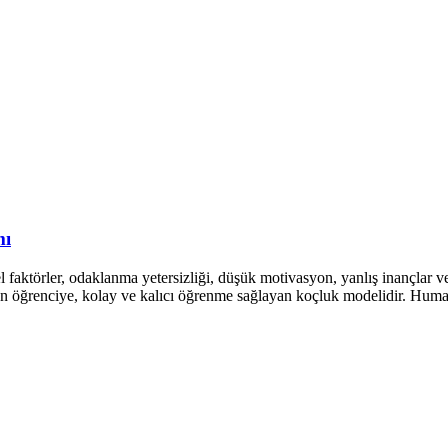
mı
ktörler, odaklanma yetersizliği, düşük motivasyon, yanlış inançlar ve 
tan öğrenciye, kolay ve kalıcı öğrenme sağlayan koçluk modelidir. Hu