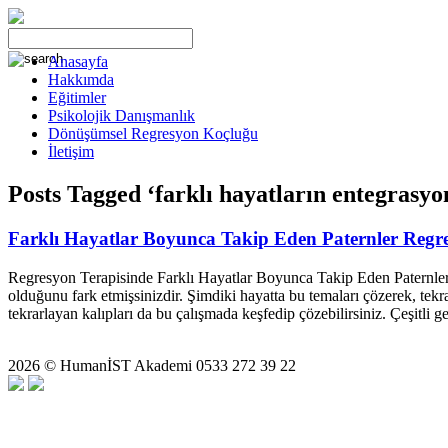
Anasayfa
Hakkımda
Eğitimler
Psikolojik Danışmanlık
Dönüşümsel Regresyon Koçluğu
İletişim
Posts Tagged ‘farklı hayatların entegrasyo
Farklı Hayatlar Boyunca Takip Eden Paternler Regr
Regresyon Terapisinde Farklı Hayatlar Boyunca Takip Eden Paternleri
olduğunu fark etmişsinizdir. Şimdiki hayatta bu temaları çözerek, te
tekrarlayan kalıpları da bu çalışmada keşfedip çözebilirsiniz. Çeşitli 
2026 © HumanİST Akademi 0533 272 39 22