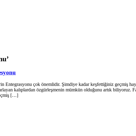
nu’
esyonu
n Entegrasyonu çok önemlidir. Şimdiye kadar keşfettiğiniz geçmiş haya
krarlayan kalıplardan özgürleşmenin mümkün olduğunu artık biliyoruz. 
geçmiş […]