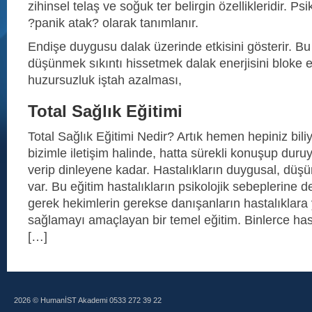
zihinsel telaş ve soğuk ter belirgin özellikleridir. Ps
?panik atak? olarak tanımlanır.
Endişe duygusu dalak üzerinde etkisini gösterir. Bu
düşünmek sıkıntı hissetmek dalak enerjisini bloke
huzursuzluk iştah azalması,
Total Sağlık Eğitimi
Total Sağlık Eğitimi Nedir? Artık hemen hepiniz bil
bizimle iletişim halinde, hatta sürekli konuşup duruy
verip dinleyene kadar. Hastalıkların duygusal, düşü
var. Bu eğitim hastalıkların psikolojik sebeplerine d
gerek hekimlerin gerekse danışanların hastalıklara
sağlamayı amaçlayan bir temel eğitim. Binlerce has
[…]
2026 © HumanİST Akademi 0533 272 39 22