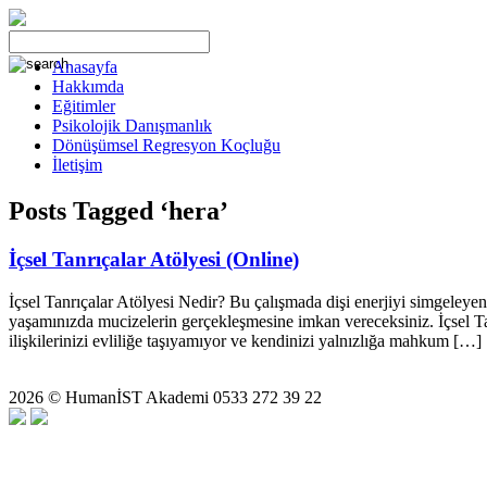
Anasayfa
Hakkımda
Eğitimler
Psikolojik Danışmanlık
Dönüşümsel Regresyon Koçluğu
İletişim
Posts Tagged ‘hera’
İçsel Tanrıçalar Atölyesi (Online)
İçsel Tanrıçalar Atölyesi Nedir? Bu çalışmada dişi enerjiyi simgeleyen t
yaşamınızda mucizelerin gerçekleşmesine imkan vereceksiniz. İçsel Tanr
ilişkilerinizi evliliğe taşıyamıyor ve kendinizi yalnızlığa mahkum […]
2026 © HumanİST Akademi 0533 272 39 22