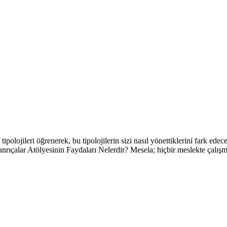
ipolojileri öğrenerek, bu tipolojilerin sizi nasıl yönettiklerini fark ede
ıçalar Atölyesinin Faydaları Nelerdir? Mesela; hiçbir meslekte çalışmıy