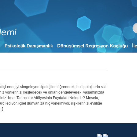
r
Psikolojik Danışmanlık
Dönüşümsel Regresyon Koçluğu
İl
şi enerjiyi simgeleyen tipolojileri öğrenerek, bu tipolojilerin sizi
ığınız yönlerinizi keşfedecek ve onları dengeleyerek, yaşamınızda
iz. İçsel Tanrıçalar Atölyesinin Faydaları Nelerdir? Mesela;
rdı ediyor, içsel dünyanıza hiç yönelmiyor, ilişkilerinizi evliliğe
…]