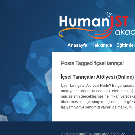
Anasayfa
Hakkımda
Eğitimle
Posts Tagged ‘içsel tanrıça’
İçsel Tanrıçalar Atölyesi (Online)
İçsel Tanrıçalar Atölyesi Nedir? Bu çalışmada di
nasıl yönettiklerini fark edecek, eksik bırakt
mucizelerin gerçekleşmesine imkan vereceksin
hiçbir meslekte çalışmıyor, dişi enerjinizi göz a
taşıyamıyor ve kendinizi yalnızlığa mahkum [
2026 © HumanİST Akademi 0533 272 39 22