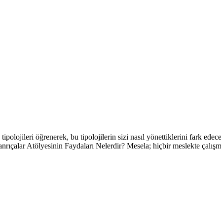
ipolojileri öğrenerek, bu tipolojilerin sizi nasıl yönettiklerini fark ede
ıçalar Atölyesinin Faydaları Nelerdir? Mesela; hiçbir meslekte çalışmıy