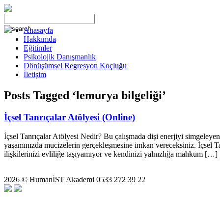
Anasayfa
Hakkımda
Eğitimler
Psikolojik Danışmanlık
Dönüşümsel Regresyon Koçluğu
İletişim
Posts Tagged ‘lemurya bilgeliği’
İçsel Tanrıçalar Atölyesi (Online)
İçsel Tanrıçalar Atölyesi Nedir? Bu çalışmada dişi enerjiyi simgeleyen t
yaşamınızda mucizelerin gerçekleşmesine imkan vereceksiniz. İçsel Tanr
ilişkilerinizi evliliğe taşıyamıyor ve kendinizi yalnızlığa mahkum […]
2026 © HumanİST Akademi 0533 272 39 22