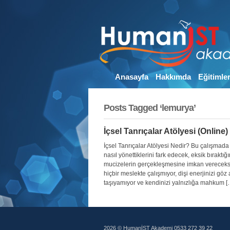
Anasayfa
Hakkımda
Eğitimle
Posts Tagged ‘lemurya’
İçsel Tanrıçalar Atölyesi (Online)
İçsel Tanrıçalar Atölyesi Nedir? Bu çalışmada di
nasıl yönettiklerini fark edecek, eksik bırakt
mucizelerin gerçekleşmesine imkan vereceksin
hiçbir meslekte çalışmıyor, dişi enerjinizi göz a
taşıyamıyor ve kendinizi yalnızlığa mahkum [
2026 © HumanİST Akademi 0533 272 39 22