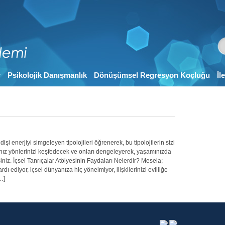
r
Psikolojik Danışmanlık
Dönüşümsel Regresyon Koçluğu
İl
şi enerjiyi simgeleyen tipolojileri öğrenerek, bu tipolojilerin sizi
ığınız yönlerinizi keşfedecek ve onları dengeleyerek, yaşamınızda
iz. İçsel Tanrıçalar Atölyesinin Faydaları Nelerdir? Mesela;
rdı ediyor, içsel dünyanıza hiç yönelmiyor, ilişkilerinizi evliliğe
…]