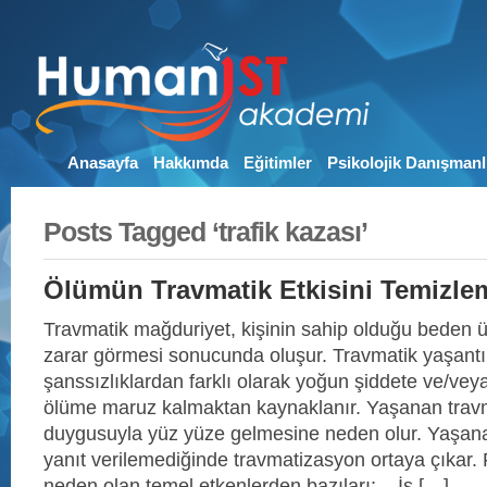
Anasayfa
Hakkımda
Eğitimler
Psikolojik Danışmanl
Posts Tagged ‘trafik kazası’
Ölümün Travmatik Etkisini Temizle
Travmatik mağduriyet, kişinin sahip olduğu beden ü
zarar görmesi sonucunda oluşur. Travmatik yaşantı
şanssızlıklardan farklı olarak yoğun şiddete ve/v
ölüme maruz kalmaktan kaynaklanır. Yaşanan travma
duygusuyla yüz yüze gelmesine neden olur. Yaşana
yanıt verilemediğinde travmatizasyon ortaya çıkar.
neden olan temel etkenlerden bazıları; – İş […]