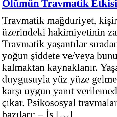
Ölümün Travmatik Etkisi
Travmatik mağduriyet, kişi
üzerindeki hakimiyetinin z
Travmatik yaşantılar sıradan
yoğun şiddete ve/veya bun
kalmaktan kaynaklanır. Yaşa
duygusuyla yüz yüze gelmes
karşı uygun yanıt verileme
çıkar. Psikososyal travmala
bazıları; – İş […]