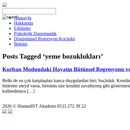
Anasayfa
Hakkımda
Eğitimler
Psikolojik Danışmanlık
Dönüşümsel Regresyon Koçluğu
İletişim
Posts Tagged ‘yeme bozuklukları’
Kurban Modundaki Hayatın Bütünsel Regresyonu ve
Belki de en çok karşılaşılan kanca duygulardan biri; Suçluluk. Kendine 
hislerine meyil varsa, birisinin size kendini zavallıymış gibi göstermes
kullanılmaya […]
2026 © HumanİST Akademi 0533 272 39 22