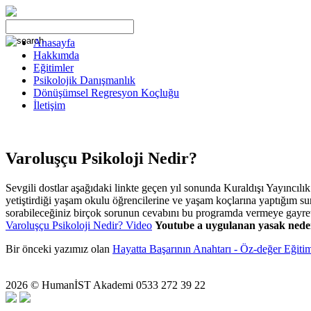
Anasayfa
Hakkımda
Eğitimler
Psikolojik Danışmanlık
Dönüşümsel Regresyon Koçluğu
İletişim
Varoluşçu Psikoloji Nedir?
Sevgili dostlar aşağıdaki linkte geçen yıl sonunda Kuraldışı Yayıncıl
yetiştirdiği yaşam okulu öğrencilerine ve yaşam koçlarına yaptığım sun
sorabileceğiniz birçok sorunun cevabını bu programda vermeye gayret
Varoluşçu Psikoloji Nedir? Video
Youtube a uygulanan yasak neden
Bir önceki yazımız olan
Hayatta Başarının Anahtarı - Öz-değer Eğitimi
2026 © HumanİST Akademi 0533 272 39 22