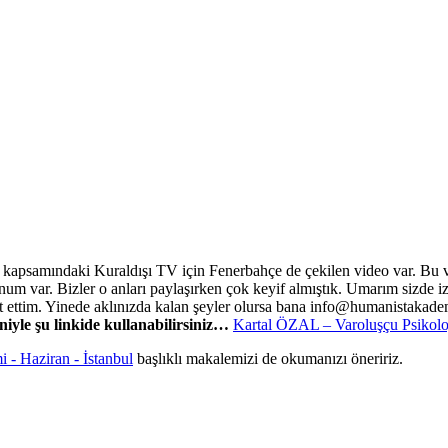
ık kapsamındaki Kuraldışı TV için Fenerbahçe de çekilen video var. Bu 
um var. Bizler o anları paylaşırken çok keyif almıştık. Umarım sizde iz
 ettim. Yinede aklınızda kalan şeyler olursa bana info@humanistakadem
iyle şu linkide kullanabilirsiniz…
Kartal ÖZAL – Varoluşçu Psikolo
 - Haziran - İstanbul
başlıklı makalemizi de okumanızı öneririz.