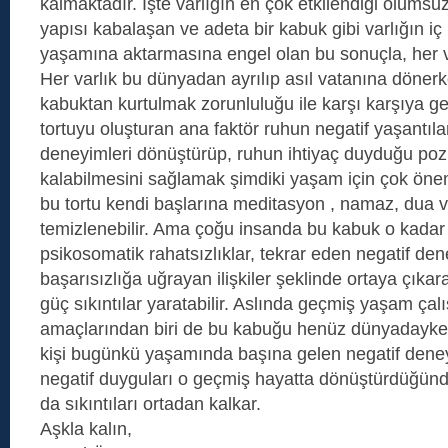
kalmaktadır. İşte varlığın en çok etkilendiği olumsu
yapısı kabalaşan ve adeta bir kabuk gibi varlığın iç
yaşamına aktarmasına engel olan bu sonuçla, her va
Her varlık bu dünyadan ayrılıp asıl vatanına dönerk
kabuktan kurtulmak zorunluluğu ile karşı karşıya ge
tortuyu oluşturan ana faktör ruhun negatif yaşantılar
deneyimleri dönüştürüp, ruhun ihtiyaç duyduğu pozit
kalabilmesini sağlamak şimdiki yaşam için çok önem
bu tortu kendi başlarına meditasyon , namaz, dua ve
temizlenebilir. Ama çoğu insanda bu kabuk o kadar ka
psikosomatik rahatsızlıklar, tekrar eden negatif den
başarısızlığa uğrayan ilişkiler şeklinde ortaya çıkar
güç sıkıntılar yaratabilir. Aslında geçmiş yaşam çal
amaçlarından biri de bu kabuğu henüz dünyadayken
kişi bugünkü yaşamında başına gelen negatif deneyi
negatif duyguları o geçmiş hayatta dönüştürdüğünd
da sıkıntıları ortadan kalkar.
Aşkla kalın,