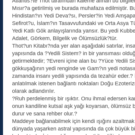
Atlantis?te Thot tarafından kaleme alınan bu bilgile
Mısır?a getirilmiş ve burada muhafaza edilmiştir. Bu
Hindistan?ın Yedi Deva?sı, Persler?in Yedi Amşapa
Sefirot?u, İslam?ın Tasavvufundaki ve Orta Asya Tü
Yedi Katlı Gök anlayışlarında yansır. Bu yedi Kubbe;
Adalet, Görkem, Bilgelik ve Ölümsüzlük?tür.
Thot?un Kitabı?nda yer alan aşağıdaki satırlar, insa
yapısında da ?Yedili Sistem? in bir yansıması oldu
getirmektedir; ?Evreni içine alan bu ?Yüce Yedili 
gökkuşağının yedi renginde ve Gam?ın yedi notasın
zamanda insanı yedili yapısında da tezahür eder.? İn
anlatılmak istenen bağlantı noktaları Doğu Ezoter
olarak adlandırılır.
?Ruh perdelenmiş bir ışıktır. Onu ihmal edersen ka
onun kandiline kutsal aşk yağı koyarsan, ölümsüz bi
durur ve sana rehber olur.?
Maddeye bağlanabilmek için kendi ışığını azaltmak 
dünyada yaşarken astral yapısında da çok büyük 