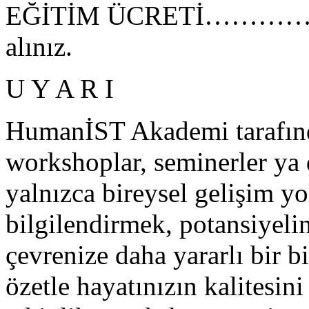
EĞİTİM ÜCRETİ………………
alınız.
U Y A R I
HumanİST Akademi tarafında
workshoplar, seminerler ya 
yalnızca bireysel gelişim y
bilgilendirmek, potansiyeli
çevrenize daha yararlı bir b
özetle hayatınızın kalitesini