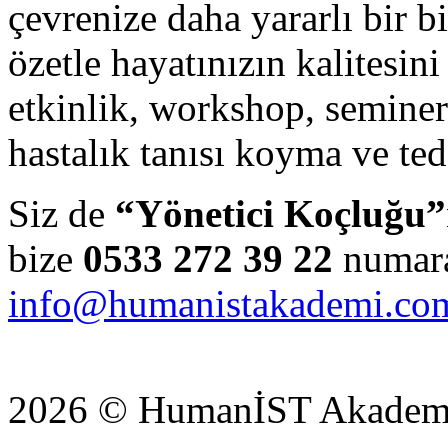
çevrenize daha yararlı bir b
özetle hayatınızın kalitesini
etkinlik, workshop, seminer
hastalık tanısı koyma ve te
Siz de
“Yönetici Koçluğu”
bize
0533 272 39 22
numaral
info@humanistakademi.co
2026 © HumanİST Akademi