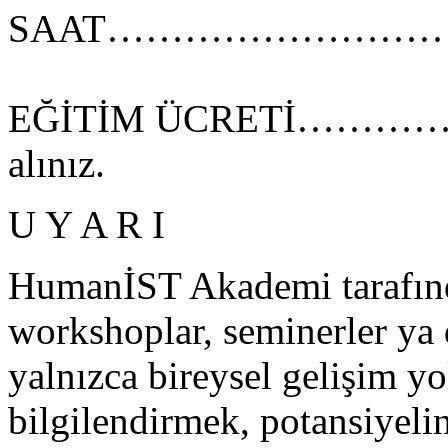
SAAT………………………………
EĞİTİM ÜCRETİ………………
alınız.
U Y A R I
HumanİST Akademi tarafında
workshoplar, seminerler ya 
yalnızca bireysel gelişim y
bilgilendirmek, potansiyeli