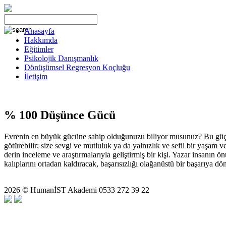
Anasayfa
Hakkımda
Eğitimler
Psikolojik Danışmanlık
Dönüşümsel Regresyon Koçluğu
İletişim
% 100 Düşünce Gücü
Evrenin en büyük gücüne sahip olduğunuzu biliyor musunuz? Bu güç dü
götürebilir; size sevgi ve mutluluk ya da yalnızlık ve sefil bir yaşam 
derin inceleme ve araştırmalarıyla geliştirmiş bir kişi. Yazar insanın
kalıplarını ortadan kaldıracak, başarısızlığı olağanüstü bir başarıya dö
2026 © HumanİST Akademi 0533 272 39 22