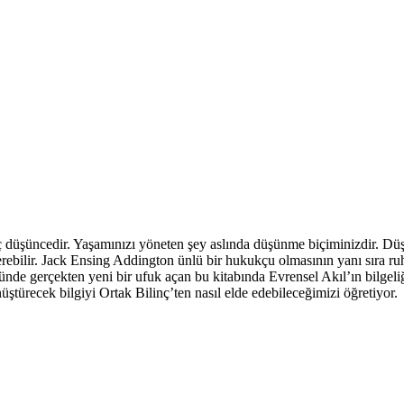
şüncedir. Yaşamınızı yöneten şey aslında düşünme biçiminizdir. Düşünm
verebilir. Jack Ensing Addington ünlü bir hukukçu olmasının yanı sıra ru
 önünde gerçekten yeni bir ufuk açan bu kitabında Evrensel Akıl’ın bilgel
nüştürecek bilgiyi Ortak Bilinç’ten nasıl elde edebileceğimizi öğretiyor.