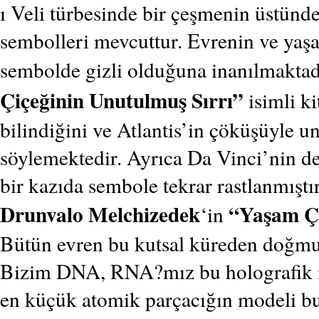
ı Veli türbesinde bir çeşmenin üstünd
sembolleri mevcuttur. Evrenin ve yaş
sembolde gizli olduğuna inanılmakta
Çiçeğinin Unutulmuş Sırrı”
isimli k
bilindiğini ve Atlantis’in çöküşüyle u
söylemektedir. Ayrıca Da Vinci’nin de
bir kazıda sembole tekrar rastlanmıştır
Drunvalo Melchizedek
“Yaşam Çi
‘in
Bütün evren bu kutsal küreden doğmu
Bizim DNA, RNA?mız bu holografik m
en küçük atomik parçacığın modeli b