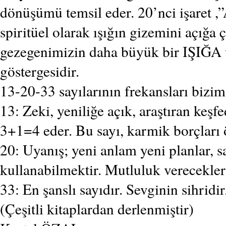
dönüşümü temsil eder. 20’nci işaret 
spiritüel olarak ışığın gizemini açığa ç
gezegenimizin daha büyük bir IŞIĞA
göstergesidir.
13-20-33 sayılarının frekansları bizim
13: Zeki, yeniliğe açık, araştıran keş
3+1=4 eder. Bu sayı, karmik borçları ö
20: Uyanış; yeni anlam yeni planlar, s
kullanabilmektir. Mutluluk verecekler
33: En şanslı sayıdır. Sevginin sihridir
(Çeşitli kitaplardan derlenmiştir)