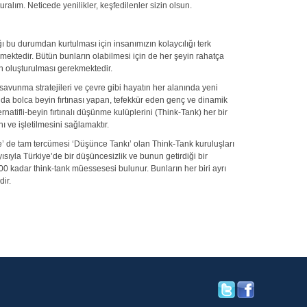
uralım. Neticede yenilikler, keşfedilenler sizin olsun.
ı bu durumdan kurtulması için insanımızın kolaycılığı terk
ektedir. Bütün bunların olabilmesi için de her şeyin rahatça
nın oluşturulması gerekmektedir.
savunma stratejileri ve çevre gibi hayatın her alanında yeni
 Bu da bolca beyin fırtınası yapan, tefekkür eden genç ve dinamik
rnatifli-beyin fırtınalı düşünme kulüplerini (Think-Tank) her bir
 ve işletilmesini sağlamaktır.
çe’ de tam tercümesi ‘Düşünce Tankı’ olan Think-Tank kuruluşları
sıyla Türkiye’de bir düşüncesizlik ve bunun getirdiği bir
 kadar think-tank müessesesi bulunur. Bunların her biri ayrı
ir.