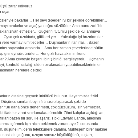
düştü zarar ediyoruz.
 uçar.
zleriyle bakarlar… Her şeyi tepeden iyi bir şekilde görebilirler…
mayı bırakırlar ve aşağıya doğru süzülürler. Ama bunu zarif bir
akları ziyan etmezler… Güçlerini tutumlu şekilde kullanmaya
er… Oysa çok uzaktadır, gittikleri yer… Yolculuğa iyi hazırlanırlar…
leri yere varmayı ümit ederler… Düşmanlarını tanırlar… Bazen
yırtıcı hayvanlar arasında… Ama her zaman çevrelerinde bütün
lup gitmeyi sürdürürler… Her gizli hava akımını kendi
n? Ama çevreyle başarılı bir iş birliği sergileyerek… Uçmanın
i, kontrolü, ustalığı elden bırakmadan yapabileceklerinin en
masından nerelere geldik!
ınırların ötesine geçmek ürkütücü bulunur. Hayatımızda fizikî
. Düşünce sınırları beyin fırtınası oluşturacak şekilde
er. “Bu daha önce denenmedi, çok güçsüzüm, izin vermezler,
ifadeler zihnî sınırlamalara örnektir. Zihnî kalıplar aşıldığı an,
ınırları bazen bir soru ile aşarız. Tıpkı Edward Lande, ailesinin
aflarımızı görmek için niçin beklemek zorundayız?’ sorusunda
lim, düşünelim, derin tefekkürlere dalalım. Muhteşem birer makine
nda nasıl oluştuğunu, uzayın sonsuz büyüklüğünü, kuşları,