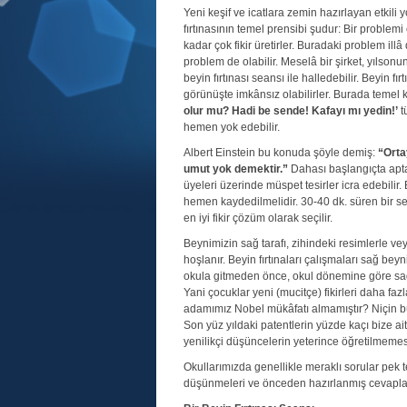
Yeni keşif ve icatlara zemin hazırlayan etkili y
fırtınasının temel prensibi şudur: Bir proble
kadar çok fikir üretirler. Buradaki problem illâ
problem de olabilir. Meselâ bir şirket, yılsonun
beyin fırtınası seansı ile halledebilir. Beyin fır
görünüşte imkânsız olabilirler. Burada temel ka
olur mu? Hadi be sende! Kafayı mı yedin!’
t
hemen yok edebilir.
Albert Einstein bu konuda şöyle demiş:
“Ortay
umut yok demektir.”
Dahası başlangıçta aptalc
üyeleri üzerinde müspet tesirler icra edebilir
hemen kaydedilmelidir. 30-40 dk. süren bir se
en iyi fikir çözüm olarak seçilir.
Beynimizin sağ tarafı, zihindeki resimlerle v
hoşlanır. Beyin fırtınaları çalışmaları sağ bey
okula gitmeden önce, okul dönemine göre sağ 
Yani çocuklar yeni (mucitçe) fikirleri daha fazl
adamımız Nobel mükâfatı almamıştır? Niçin büt
Son yüz yıldaki patentlerin yüzde kaçı bize ait
yenilikçi düşüncelerin yeterince öğretilmemesi 
Okullarımızda genellikle meraklı sorular pek 
düşünmeleri ve önceden hazırlanmış cevaplar