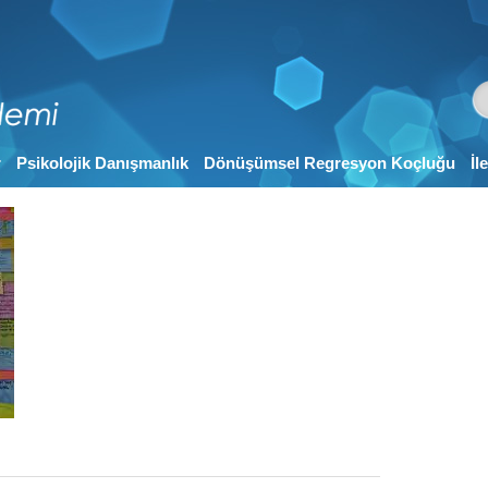
r
Psikolojik Danışmanlık
Dönüşümsel Regresyon Koçluğu
İl