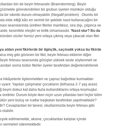
ollardan biri de beyin fırtınasıdır (Brainstorming). Beyin
mi çözmekle görevlendirilen bir grubun üyeleri mümkün olduğu
 da bir sıkıntılı durum olmayabilir (Negatif problem) . Olumlu bir
da elde ettiği kârı en verimli bir şekilde nasıl kullanacağını bir
tınası seanslarında üretilen fikirler mantıksız, sıra dışı, çılgınca ve
ide, kesinlikle eleştiri ve kritik olmamasıdır.
‘Nasıl olur? Bu da
üründen sözler henüz yeni ortaya çıkmış veya çıkacak olan fikri
a atılan yeni fikirlerde bir ilginçlik, saçmalık yoksa bu fikirde
a imiş gibi görünen bir fikir, beyin fırtınası ekibinin diğer
. Beyin fırtınası seansında görüşler yüksek sesle söylenmeli ve
anstan sonra bütün fikirler üyeler tarafından değerlendirilerek
eya hikâyelerle ilgilenmekten ve çapraz bağıntılar kurmaktan
ni uyarır. Yapılan çalışmalar çocukların (bilhassa 2-7 yaş arası)
beyni dokuz kat daha fazla kullandıklarını ortaya koymuştur.
a üretirler. Durum böyle iken niçin uzun yıllardan beri hiçbir bilim
ün yeni buluş ve icatlar başkaları tarafından yapılmaktadır?
tir? Cevaplardan bir tanesi, okullarımızda beyin fırtınası gibi
olabilir.
teşvik edilmemekte, aksine, çocuklardan kalıplar içinde
ı vermeleri istenmektedir.