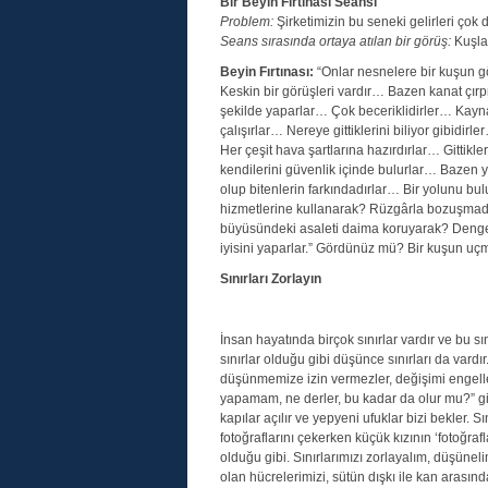
Bir Beyin Fırtınası Seansı
Problem:
Şirketimizin bu seneki gelirleri çok 
Seans sırasında ortaya atılan bir görüş:
Kuşlar
Beyin Fırtınası:
“Onlar nesnelere bir kuşun gö
Keskin bir görüşleri vardır… Bazen kanat çırp
şekilde yaparlar… Çok beceriklidirler… Kayn
çalışırlar… Nereye gittiklerini biliyor gibidirl
Her çeşit hava şartlarına hazırdırlar… Gittik
kendilerini güvenlik içinde bulurlar… Bazen 
olup bitenlerin farkındadırlar… Bir yolunu bu
hizmetlerine kullanarak? Rüzgârla bozuşmada
büyüsündeki asaleti daima koruyarak? Dengey
iyisini yaparlar.” Gördünüz mü? Bir kuşun uç
Sınırları Zorlayın
İnsan hayatında birçok sınırlar vardır ve bu s
sınırlar olduğu gibi düşünce sınırları da vardır
düşünmemize izin vermezler, değişimi engell
yapamam, ne derler, bu kadar da olur mu?” gibi 
kapılar açılır ve yepyeni ufuklar bizi bekler. S
fotoğraflarını çekerken küçük kızının ‘fotoğr
olduğu gibi. Sınırlarımızı zorlayalım, düşüne
olan hücrelerimizi, sütün dışkı ile kan arası