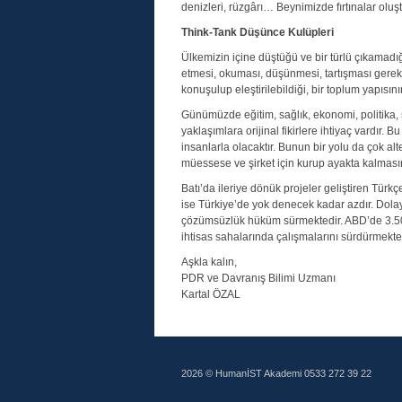
denizleri, rüzgârı… Beynimizde fırtınalar oluşt
Think-Tank Düşünce Kulüpleri
Ülkemizin içine düştüğü ve bir türlü çıkamadığ
etmesi, okuması, düşünmesi, tartışması gerekm
konuşulup eleştirilebildiği, bir toplum yapısı
Günümüzde eğitim, sağlık, ekonomi, politika, 
yaklaşımlara orijinal fikirlere ihtiyaç vardır.
insanlarla olacaktır. Bunun bir yolu da çok alte
müessese ve şirket için kurup ayakta kalmasını
Batı’da ileriye dönük projeler geliştiren Türk
ise Türkiye’de yok denecek kadar azdır. Dolayı
çözümsüzlük hüküm sürmektedir. ABD’de 3.500
ihtisas sahalarında çalışmalarını sürdürmekted
Aşkla kalın,
PDR ve Davranış Bilimi Uzmanı
Kartal ÖZAL
2026 © HumanİST Akademi 0533 272 39 22