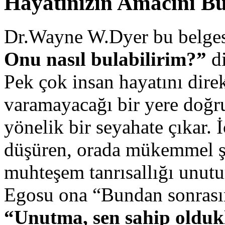
Hayatınızın Amacını B
Dr.Wayne W.Dyer bu belge
Onu nasıl bulabilirim?”
di
Pek çok insan hayatını dire
varamayacağı bir yere doğru
yönelik bir seyahate çıkar.
düşüren, orada mükemmel şek
muhteşem tanrısallığı unutu
Egosu ona “Bundan sonrasını
“Unutma, sen sahip oldukl