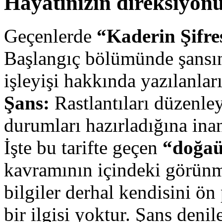
Hayatınızın direksiyon
Geçenlerde
“Kaderin Şifre
Başlangıç bölümünde şansın
işleyişi hakkında yazılanlar
Şans:
Rastlantıları düzenley
durumları hazırladığına ina
İşte bu tarifte geçen
“doğaü
kavramının içindeki görünm
bilgiler derhal kendisini ön
bir ilgisi yoktur. Şans deni