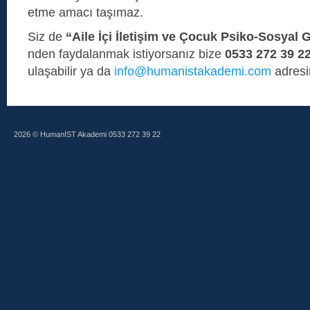
etme amacı taşımaz.
Siz de
“Aile İçi İletişim ve Çocuk Psiko-Sosyal 
nden faydalanmak istiyorsanız bize
0533 272 39 2
ulaşabilir ya da
info@humanistakademi.com
adresin
2026 © HumanİST Akademi 0533 272 39 22