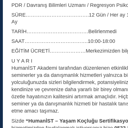
PDR / Davranış Bilimleri Uzmanı / Regresyon Psik
SÜRE……………………………….12 Gün / Her ay 1 Haf
Ay
TARİH………………………………Belirlenmedi
SAAT……………………………….10:00-18:00
EĞİTİM ÜCRETİ…………………Merkezimizden bilgi 
U Y A R I
HumanİST Akademi tarafından düzenlenen etkinlikl
seminerler ya da danışmanlık hizmetleri yalnızca bi
yolculuğunuzda sizleri bilgilendirmek, potansiyelini
kendinize ve çevrenize daha yararlı bir birey olman
özetle hayatınızın kalitesini artırmak amaçlıdır. Hiçb
seminer ya da danışmanlık hizmeti bir hastalık tan
etme amacı taşımaz.
Sizde
“HumanİST – Yaşam Koçluğu Sertifikasy
hizmetimizden faydalanmak istiyorsanız bize
0533 