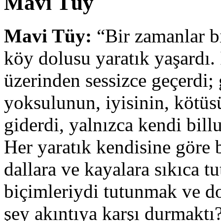
Mavi Tüy
Mavi Tüy:
“Bir zamanlar bi
köy dolusu yaratık yaşardı. 
üzerinden sessizce geçerdi; 
yoksulunun, iyisinin, kötü
giderdi, yalnızca kendi billur
Her yaratık kendisine göre 
dallara ve kayalara sıkıca 
biçimleriydi tutunmak ve do
şey akıntıya karşı durmaktı