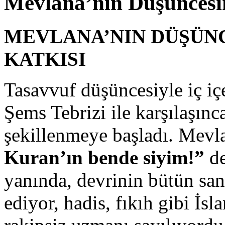
Mevlana’nın Düşüncesin
MEVLANA’NIN DÜŞÜNC
KATKISI
Tasavvuf düşüncesiyle iç i
Şems Tebrizi ile karşılaşınc
şekillenmeye başladı. Mevl
Kuran’ın bende siyim!”
de
yanında, devrinin bütün sana
ediyor, hadis, fıkıh gibi İsl