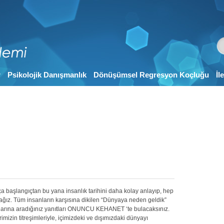
r
Psikolojik Danışmanlık
Dönüşümsel Regresyon Koçluğu
İl
başlangıçtan bu yana insanlık tarihini daha kolay anlayıp, hep
cağız. Tüm insanların karşısına dikilen “Dünyaya neden geldik”
larına aradığınız yanıtları ONUNCU KEHANET ‘te bulacaksınız.
mizin titreşimleriyle, içimizdeki ve dışımızdaki dünyayı