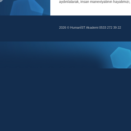
aydınlatarak, insan maneviyatının hayatımızı,
2026 © HumanİST Akademi 0533 272 39 22