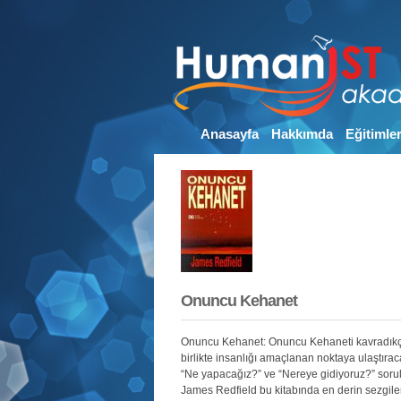
Anasayfa
Hakkımda
Eğitimle
Onuncu Kehanet
Onuncu Kehanet: Onuncu Kehaneti kavradıkça 
birlikte insanlığı amaçlanan noktaya ulaştıra
“Ne yapacağız?” ve “Nereye gidiyoruz?” soru
James Redfield bu kitabında en derin sezgileri