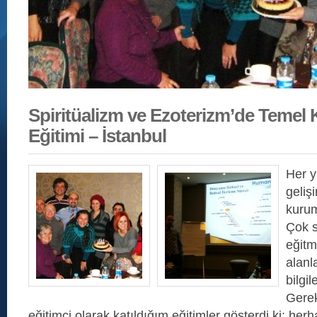
Spiritüalizm ve Ezoterizm’de Temel
Eğitimi – İstanbul
Her y
geliş
kurum
Çok s
eğitm
alanla
bilgi
Gerek
eğitimci olarak katıldığım eğitimler gösterdi ki; her