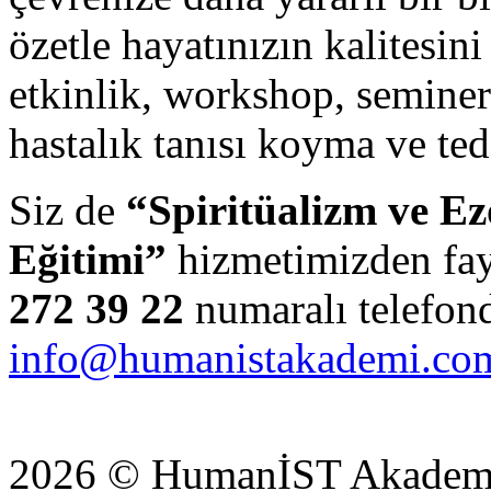
özetle hayatınızın kalitesini
etkinlik, workshop, seminer
hastalık tanısı koyma ve te
Siz de
“Spiritüalizm ve E
Eğitimi”
hizmetimizden fay
272 39 22
numaralı telefond
info@humanistakademi.co
2026 © HumanİST Akademi