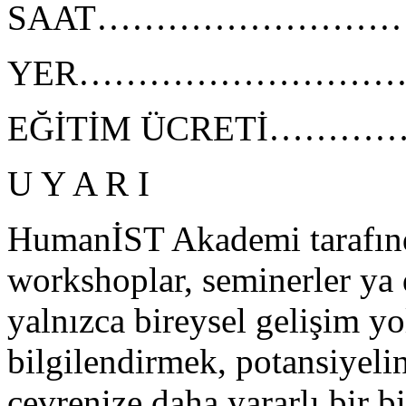
SAAT………………………..10:0
YER…………………………Bel
EĞİTİM ÜCRETİ………….Merk
U Y A R I
HumanİST Akademi tarafında
workshoplar, seminerler ya 
yalnızca bireysel gelişim y
bilgilendirmek, potansiyeli
çevrenize daha yararlı bir b