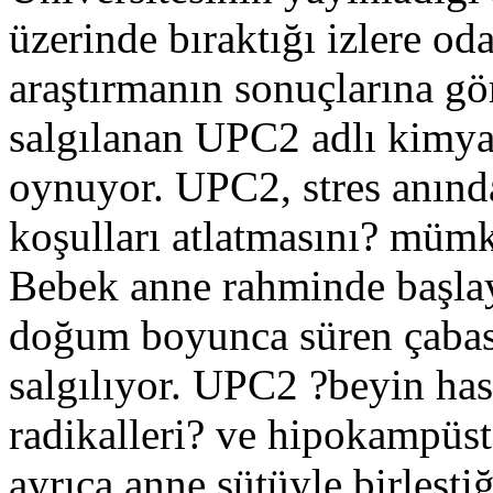
üzerinde bıraktığı izlere od
araştırmanın sonuçlarına gö
salgılanan UPC2 adlı kimyas
oynuyor. UPC2, stres anında
koşulları atlatmasını? mümk
Bebek anne rahminde başlaya
doğum boyunca süren çabası
salgılıyor. UPC2 ?beyin ha
radikalleri? ve hipokampüste
ayrıca anne sütüyle birleşti