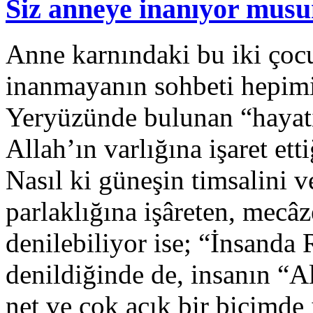
Siz anneye inanıyor mus
Anne karnındaki bu iki çoc
inanmayanın sohbeti hepimiz
Yeryüzünde bulunan “hayat
Allah’ın varlığına işaret ett
Nasıl ki güneşin timsalini v
parlaklığına işâreten, mecâ
denilebiliyor ise; “İnsanda
denildiğinde de, insanın “Al
net ve çok açık bir biçimde i