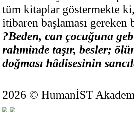
tüm kitaplar göstermekte ki,
itibaren başlaması gereken 
?Beden, can çocuğuna gebe
rahminde taşır, besler; öl
doğması hâdisesinin sancıl
2026 © HumanİST Akademi