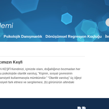
r
Psikolojik Danışmanlık
Dönüşümsel Regresyon Koçluğu
İl
ımızın Keşfi
İ Kendinizi, içinizde olanı, doğallığınızı bozmadan her
sikolojide otantik varoluş; “Kişinin, sosyal çevresinin
ansiyeli kullanmasıyla mümkündür.” “Otantik varoluş” üç öğeyi
siyeli fark etmesi ve sergilemesi, (b) görünürün altındaki