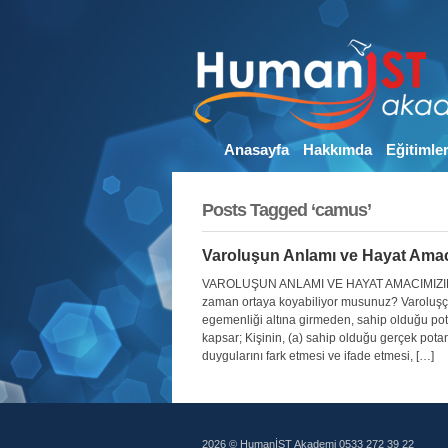
Anasayfa
Hakkımda
Eğitimle
Posts Tagged ‘camus’
Varoluşun Anlamı ve Hayat Amac
VAROLUŞUN ANLAMI VE HAYAT AMACIMIZIN KEŞF
zaman ortaya koyabiliyor musunuz? Varoluşçu p
egemenliği altına girmeden, sahip olduğu pot
kapsar; Kişinin, (a) sahip olduğu gerçek potan
duygularını fark etmesi ve ifade etmesi, […]
2026 © HumanİST Akademi 0533 272 39 22