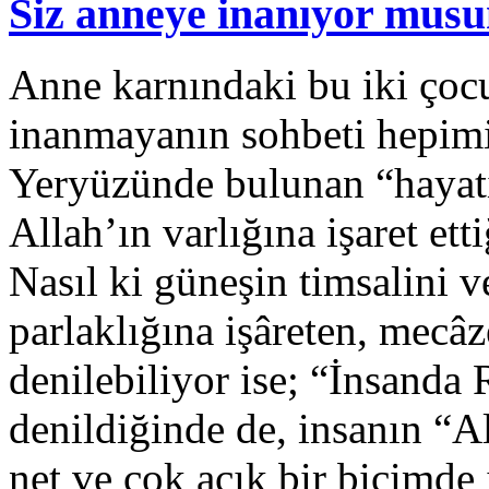
Siz anneye inanıyor mus
Anne karnındaki bu iki çoc
inanmayanın sohbeti hepimiz
Yeryüzünde bulunan “hayat
Allah’ın varlığına işaret ett
Nasıl ki güneşin timsalini v
parlaklığına işâreten, mecâ
denilebiliyor ise; “İnsanda
denildiğinde de, insanın “Al
net ve çok açık bir biçimde i