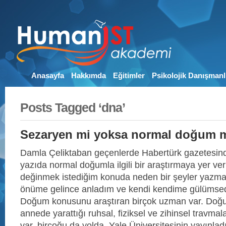
Anasayfa
Hakkımda
Eğitimler
Psikolojik Danışmanl
Posts Tagged ‘dna’
Sezaryen mi yoksa normal doğum 
Damla Çeliktaban geçenlerde Habertürk gazetesind
yazıda normal doğumla ilgili bir araştırmaya yer ve
değinmek istediğim konuda neden bir şeyler yazma
önüme gelince anladım ve kendi kendime gülümse
Doğum konusunu araştıran birçok uzman var. Doğu
annede yarattığı ruhsal, fiziksel ve zihinsel travmal
var, birçoğu da yolda. Yale Üniversitesinin yayınl