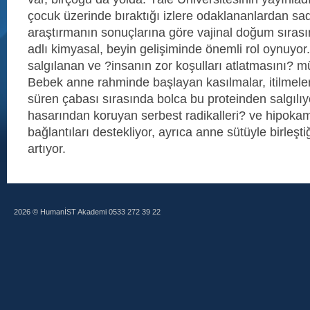
çocuk üzerinde bıraktığı izlere odaklananlardan sad
araştırmanın sonuçlarına göre vajinal doğum sıra
adlı kimyasal, beyin gelişiminde önemli rol oynuyo
salgılanan ve ?insanın zor koşulları atlatmasını? m
Bebek anne rahminde başlayan kasılmalar, itilmel
süren çabası sırasında bolca bu proteinden salgılı
hasarından koruyan serbest radikalleri? ve hipoka
bağlantıları destekliyor, ayrıca anne sütüyle birleşt
artıyor.
2026 © HumanİST Akademi 0533 272 39 22