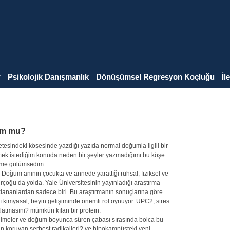
r
Psikolojik Danışmanlık
Dönüşümsel Regresyon Koçluğu
İl
um mu?
esindeki köşesinde yazdığı yazıda normal doğumla ilgili bir
mek istediğim konuda neden bir şeyler yazmadığımı bu köşe
dime gülümsedim.
oğum anının çocukta ve annede yarattığı ruhsal, fiziksel ve
birçoğu da yolda. Yale Üniversitesinin yayınladığı araştırma
lananlardan sadece biri. Bu araştırmanın sonuçlarına göre
 kimyasal, beyin gelişiminde önemli rol oynuyor. UPC2, stres
tlatmasını? mümkün kılan bir protein.
ilmeler ve doğum boyunca süren çabası sırasında bolca bu
n koruyan serbest radikalleri? ve hipokampüsteki yeni