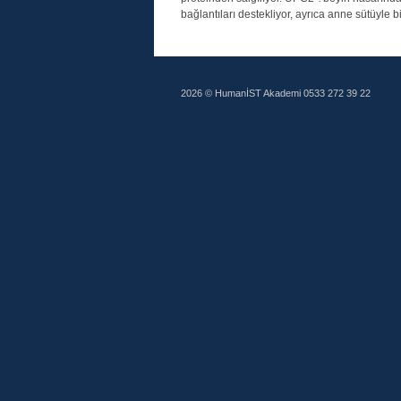
bağlantıları destekliyor, ayrıca anne sütüyle bi
2026 © HumanİST Akademi 0533 272 39 22