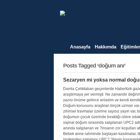
Anasayfa
Hakkımda
Eğitimle
Posts Tagged ‘doğum anı’
Sezaryen mi yoksa normal doğ
Damla Çeliktaban geçenlerde Habertürk gazet
araştırmaya yer vermişti. Ne zamandır değin
yazısı önüme gelince anladım ve kendi ken
Doğum konusunu araştıran birçok uzman var. D
zihinsel travmalar üzerine sayısız yayın var, 
doğumun çocuk üzerinde bıraktığı izlere odak
vajinal doğum sırasında salgılanan UPC2 adlı
anında salgılanan ve ?insanın zor koşulları a
Bebek anne rahminde başlayan kasılmalar, it
proteinden salgılıyor. UPC2 ?beyin hasarında