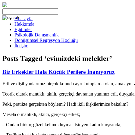
Anasayfa
Hakkımda
Eğitimler
Psikolojik Danışmanlık
Dönüşümsel Regresyon Koçluğu
İletişim
Posts Tagged ‘evimizdeki melekler’
Biz Erkekler Hala Küçük Perilere İnanıyoruz
Eril ve dişil yanlarımız birçok konuda ayrı kutuplarda olan, ama aynı
Teorik olarak mantıklı, akıllı, gerçekçi davranan yanımız eril, duygular
Peki, pratikte gerçekten böylemi? Hadi ikili ilişkilerimize bakalım?
Mesela o mantıklı, akılcı, gerçekçi erkek;
– Ondan birkaç güzel kelime duymak isteyen kadın karşısında,
– Trafikte basit bir hata yapan diğer şoför karşısında,