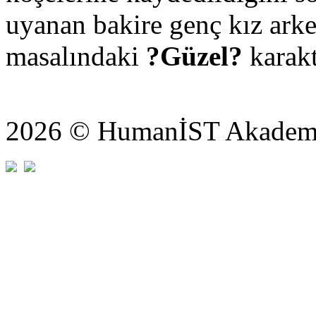
uyanan bakire genç kız arke
masalındaki
?Güzel?
karakt
2026 © HumanİST Akademi