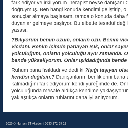
fark ediyor ve irkiliyorum. Terapist neyse danışanı 
doğruymuş. Ben hangi konuda kendimi geliştirip, o
sonuçlar almaya başlasam, tamda o konuda daha faz
duyanlar gelmeye başlıyor. Bu elbette tesadüf deği
yasası.
?Biliyorum benim özüm, onların özü. Benim vic
vicdanı. Benim içimde parlayan ışık, onlar say
yolculuğum, onların yolculuğu aynı zamanda. O
bende yükseliyorum. Onlar ışıldadığında bende
Ruhum bana fısıldadı ve dedi ki
?Işığı taşıyan ols
kendisi değilsin.?
Danışanlarım benliklerini bana aç
kalmadığını fark ediyorum kendi yüreğimde de. Onl
yolculuğunda mesafe aldıkça kendime yaklaşıyor
yaklaştıkça onların ruhlarını daha iyi anlıyorum.
2026 © HumanİST Akademi 0533 272 39 22