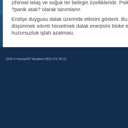
zihinsel telaş ve soğuk ter belirgin özellikleridir. Ps
?panik atak? olarak tanımlanır.
Endişe duygusu dalak üzerinde etkisini gösterir. Bu
düşünmek sıkıntı hissetmek dalak enerjisini bloke
huzursuzluk iştah azalması,
2026 © HumanİST Akademi 0533 272 39 22