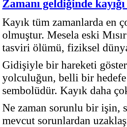
Zamanı geldiğinde kayığı
Kayık tüm zamanlarda en ço
olmuştur. Mesela eski Mısır
tasviri ölümü, fiziksel düny
Gidişiyle bir hareketi göste
yolculuğun, belli bir hedef
sembolüdür. Kayık daha çok
Ne zaman sorunlu bir işin, s
mevcut sorunlardan uzaklaşm